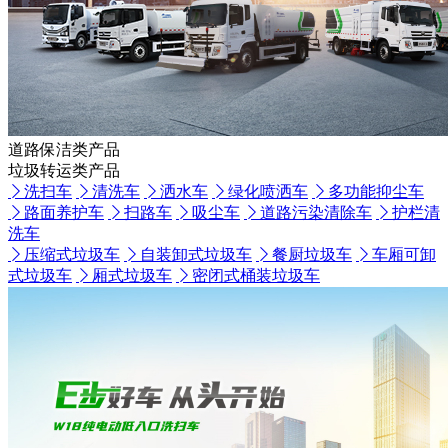
道路保洁类产品
垃圾转运类产品
洗扫车
清洗车
洒水车
绿化喷洒车
多功能抑尘车
路面养护车
扫路车
吸尘车
道路污染清除车
护栏清
洗车
压缩式垃圾车
自装卸式垃圾车
餐厨垃圾车
车厢可卸
式垃圾车
厢式垃圾车
密闭式桶装垃圾车