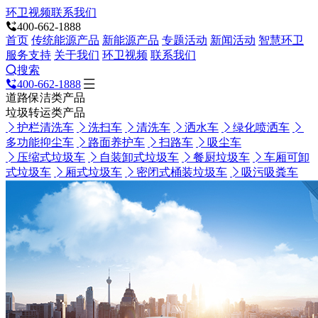
环卫视频
联系我们
400-662-1888
首页
传统能源产品
新能源产品
专题活动
新闻活动
智慧环卫
服务支持
关于我们
环卫视频
联系我们
搜索
400-662-1888
道路保洁类产品
垃圾转运类产品
护栏清洗车
洗扫车
清洗车
洒水车
绿化喷洒车
多功能抑尘车
路面养护车
扫路车
吸尘车
压缩式垃圾车
自装卸式垃圾车
餐厨垃圾车
车厢可卸
式垃圾车
厢式垃圾车
密闭式桶装垃圾车
吸污吸粪车