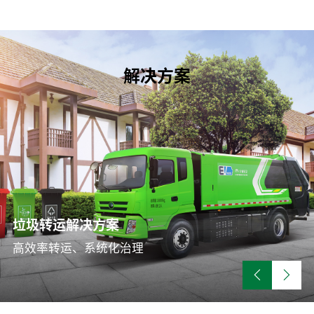
解决方案
保洁联合作业解决方案
新能源技术解决方案
垃圾转运解决方案
全面、实时、透明掌握所辖区域环卫作业情况，环卫管
成本零添加、作业零排放。
理科学、规范、高效。
高效率转运、系统化治理