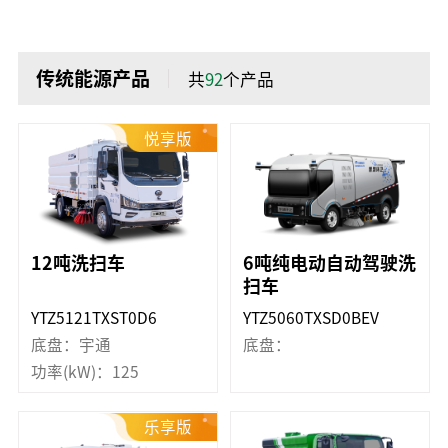
传统能源产品
共
92
个产品
悦享版
12吨洗扫车
6吨纯电动自动驾驶洗
扫车
YTZ5121TXST0D6
YTZ5060TXSD0BEV
底盘：宇通
底盘：
功率(kW)：125
乐享版