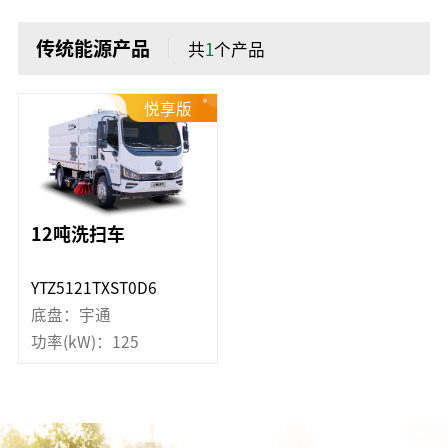
传统能源产品
共
1
个产品
悦享版
12吨洗扫车
YTZ5121TXST0D6
底盘：宇通
功率(kW)：125