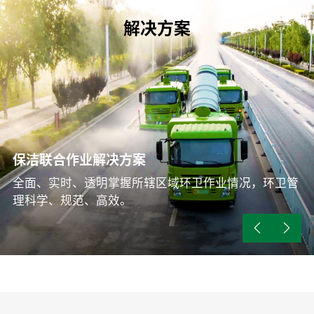
解决方案
保洁联合作业解决方案
新能源技术解决方案
垃圾转运解决方案
全面、实时、透明掌握所辖区域环卫作业情况，环卫管
成本零添加、作业零排放。
理科学、规范、高效。
高效率转运、系统化治理